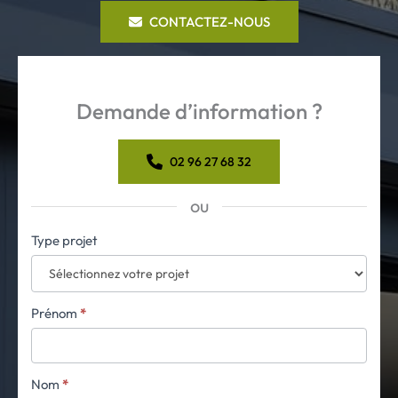
CONTACTEZ-NOUS
Demande d’information ?
02 96 27 68 32
ou
Formulaire
Type projet
simple
avec
téléphone
Prénom
*
Nom
*