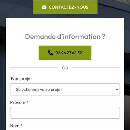
CONTACTEZ-NOUS
Demande d’information ?
02 96 27 68 32
ou
Formulaire
Type projet
simple
avec
téléphone
Prénom
*
Nom
*