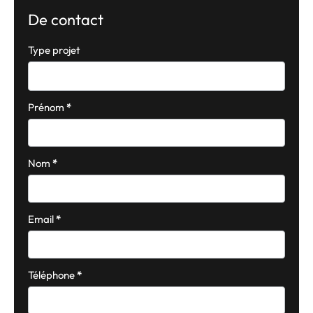
De contact
Formulaire
Type projet
simple
avec
téléphone
Prénom
*
Nom
*
Email
*
Téléphone
*