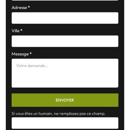
Adresse
*
Ville
*
Message
*
ENVOYER
Si vous êtes un humain, ne remplissez pas ce champ.