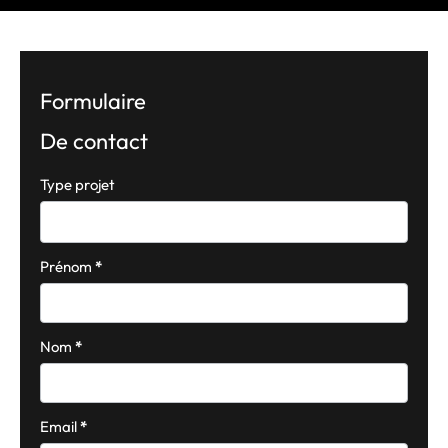
Formulaire
De contact
Formulaire
Type projet
simple
avec
téléphone
Prénom
*
Nom
*
Email
*