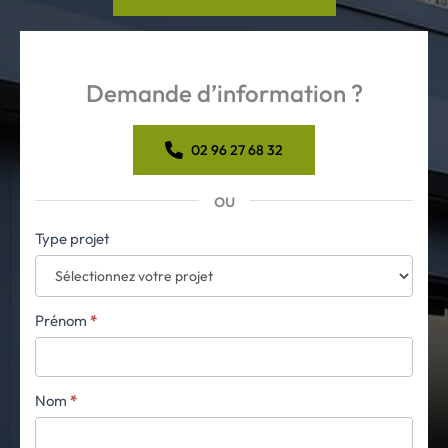
Demande d’information ?
02 96 27 68 32
ou
Formulaire
Type projet
simple
avec
téléphone
Prénom
*
Nom
*