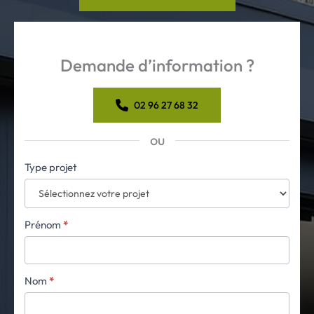
Demande d’information ?
02 96 27 68 32
ou
Formulaire
Type projet
simple
avec
téléphone
Prénom
*
Nom
*