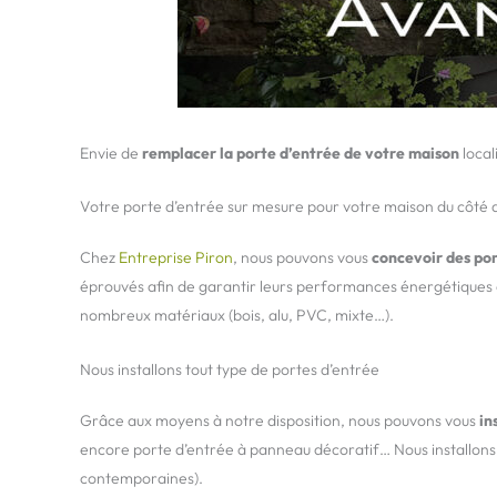
Envie de
remplacer la porte d’entrée de votre maison
local
Votre porte d’entrée sur mesure pour votre maison du côté 
Chez
Entreprise Piron
, nous pouvons vous
concevoir des po
éprouvés afin de garantir leurs performances énergétiques 
nombreux matériaux (bois, alu, PVC, mixte…).
Nous installons tout type de portes d’entrée
Grâce aux moyens à notre disposition, nous pouvons vous
in
encore porte d’entrée à panneau décoratif… Nous installons a
contemporaines).