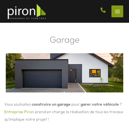
Aller
au
contenu
Garage
Vous souhaitez
construire un garage
pour
garer votre véhicule
?
Entreprise Piron
prend en charge la réalisation de tous les travaux
qu’implique votre projet !