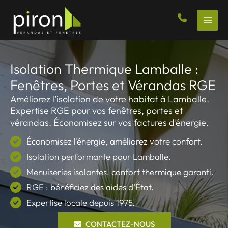
Aller
au
contenu
Isolation Thermique Lamballe :
Fenêtres, Portes et Vérandas RGE
Améliorez l’isolation de votre habitat à Lamballe.
Expertise RGE pour vos fenêtres, portes et
vérandas. Économisez sur vos factures d’énergie.
Économisez l’énergie, améliorez votre confort.
Isolation performante pour Lamballe.
Menuiseries isolantes, confort thermique garanti.
RGE : bénéficiez des aides d’État.
Expertise locale depuis 1975.
CONTACTEZ-NOUS