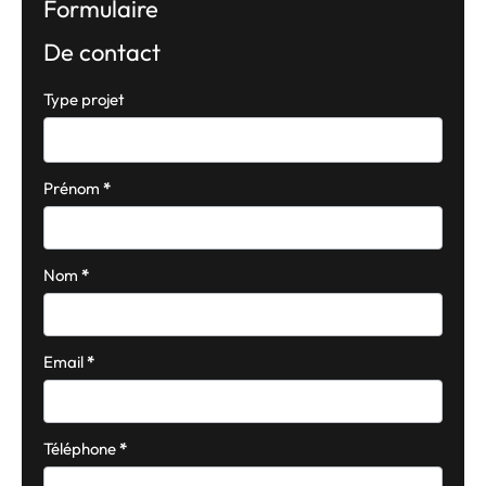
Formulaire
De contact
Formulaire
Type projet
simple
avec
téléphone
Prénom
*
Nom
*
Email
*
Téléphone
*