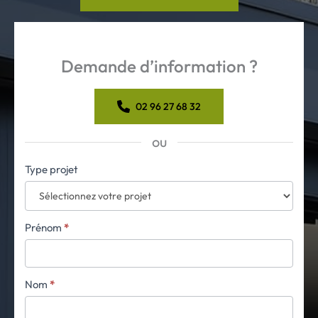
Demande d’information ?
02 96 27 68 32
ou
Formulaire
Type projet
simple
avec
téléphone
Prénom
*
Nom
*