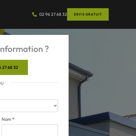
02 96 27 68 32
DEVIS GRATUIT
nformation ?
6 27 68 32
ou
Nom
*