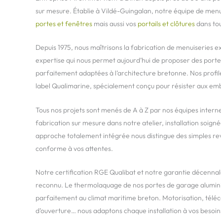
sur mesure. Établie à Vildé-Guingalan, notre équipe de menui
portes et fenêtres
mais aussi vos
portails et clôtures
dans tou
Depuis 1975, nous maîtrisons la fabrication de menuiseries e
expertise qui nous permet aujourd’hui de proposer des port
parfaitement adaptées à l’architecture bretonne. Nos profil
label Qualimarine, spécialement conçu pour résister aux em
Tous nos projets sont menés de A à Z par nos équipes intern
fabrication sur mesure dans notre atelier, installation soigné
approche totalement intégrée nous distingue des simples rev
conforme à vos attentes.
Notre certification RGE Qualibat et notre garantie décennal
reconnu. Le thermolaquage de nos portes de garage aluminiu
parfaitement au climat maritime breton. Motorisation, télé
d’ouverture… nous adaptons chaque installation à vos besoins