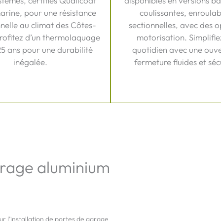
stèmes, certifiés Qualicoat
disponibles en versions ba
arine, pour une résistance
coulissantes, enroulab
nelle au climat des Côtes-
sectionnelles, avec des o
rofitez d’un thermolaquage
motorisation. Simplifie
25 ans pour une durabilité
quotidien avec une ouve
inégalée.
fermeture fluides et séc
arage aluminium
r l’installation de portes de garage