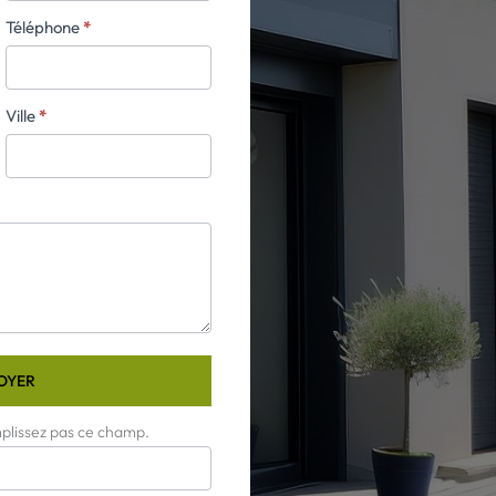
Téléphone
*
Ville
*
OYER
mplissez pas ce champ.