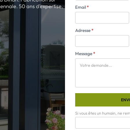
ennale. 50 ans d’expertise.
Email
*
Adresse
*
Message
*
ENV
Si vous êtes un humain, ne re