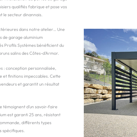
siers qualifiés fabrique et pose vos
t le secteur dinannais.
xtérieures dans notre atelier… Une
es de garage aluminium
és Profils Systèmes bénéficient du
bruns salins des Côtes-d’Armor.
es : conception personnalisée,
e et finitions impeccables. Cette
endeurs et garantit un résultat
e témoignent d’un savoir-faire
m est garanti 25 ans, résistant
commande, différents types
 spécifiques.