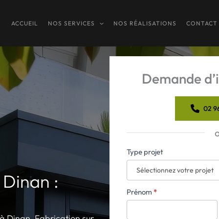
ACCUEIL
NOS SERVICES
NOS RÉALISATIONS
CONTACT
Demande d’i
02 9
Formulaire
Type projet
simple
 Dinan :
avec
téléphone
Prénom
*
à Dinan. Fabrication sur