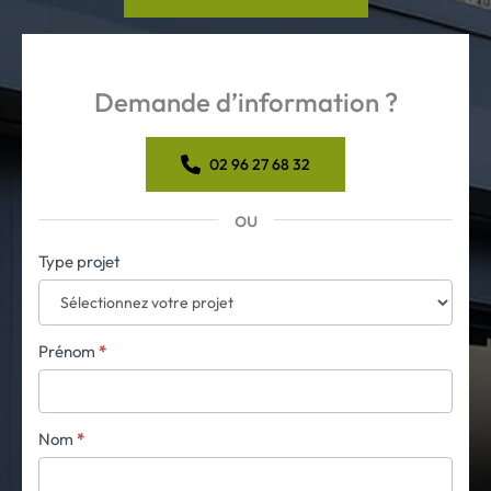
Demande d’information ?
02 96 27 68 32
ou
Formulaire
Type projet
simple
avec
téléphone
Prénom
*
Nom
*