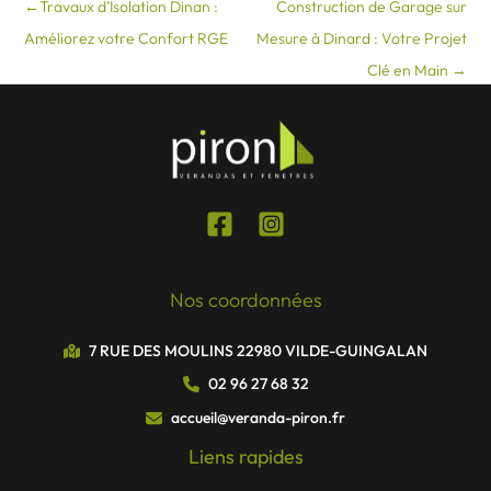
←
Travaux d’Isolation Dinan :
Construction de Garage sur
Améliorez votre Confort RGE
Mesure à Dinard : Votre Projet
Clé en Main
→
Nos coordonnées
7 RUE DES MOULINS 22980 VILDE-GUINGALAN
02 96 27 68 32
accueil@veranda-piron.fr
Liens rapides