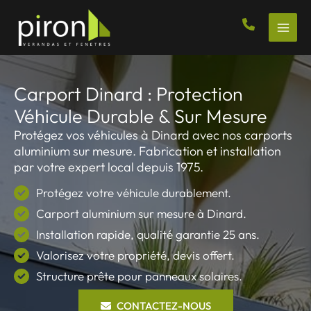
Aller
au
contenu
Carport Dinard : Protection
Véhicule Durable & Sur Mesure
Protégez vos véhicules à Dinard avec nos carports
aluminium sur mesure. Fabrication et installation
par votre expert local depuis 1975.
Protégez votre véhicule durablement.
Carport aluminium sur mesure à Dinard.
Installation rapide, qualité garantie 25 ans.
Valorisez votre propriété, devis offert.
Structure prête pour panneaux solaires.
CONTACTEZ-NOUS